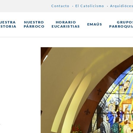
Contacto
El Catolicismo
Arquidióce
UESTRA
NUESTRO
HORARIO
GRUPO
EMAÚS
ISTORIA
PÁRROCO
EUCARISTIAS
PARROQUI
6