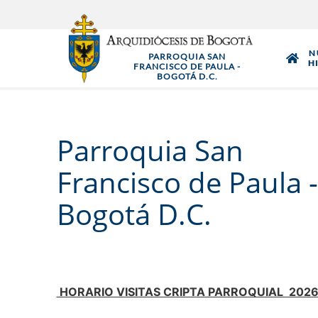
Pasar
al
contenido
N
PARROQUIA SAN
principal
H
FRANCISCO DE PAULA -
BOGOTÁ D.C.
Parroquia San
Francisco de Paula -
Bogotá D.C.
HORARIO VISITAS CRIPTA PARROQUIAL 202