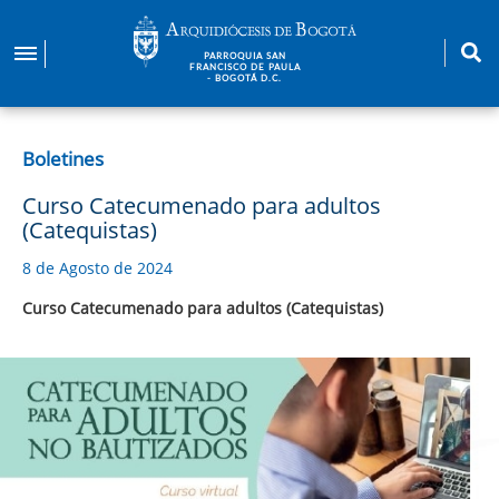
Pasar
al
PARROQUIA SAN
contenido
FRANCISCO DE PAULA
- BOGOTÁ D.C.
principal
Boletines
Curso Catecumenado para adultos
(Catequistas)
8 de Agosto de 2024
Curso Catecumenado para adultos (Catequistas)