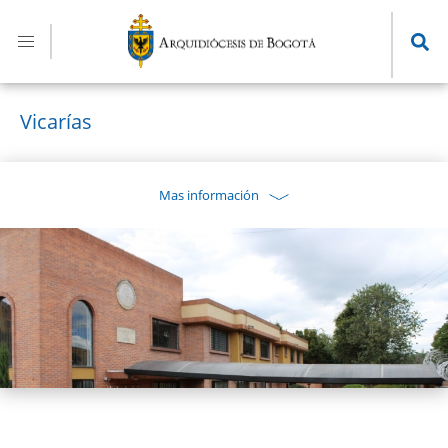
Pasar
al
contenido
principal
Vicarías
Mas información