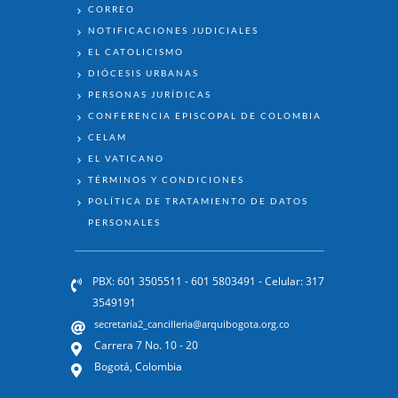
ENLACES
CORREO
NOTIFICACIONES JUDICIALES
EL CATOLICISMO
DIÓCESIS URBANAS
PERSONAS JURÍDICAS
CONFERENCIA EPISCOPAL DE COLOMBIA
CELAM
EL VATICANO
TÉRMINOS Y CONDICIONES
POLÍTICA DE TRATAMIENTO DE DATOS
PERSONALES
PBX: 601 3505511 - 601 5803491 - Celular: 317
3549191
secretaria2_cancilleria@arquibogota.org.co
Carrera 7 No. 10 - 20
Bogotá, Colombia