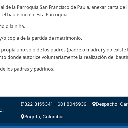
sial de la Parroquia San Francisco de Paula, anexar carta de
 el bautismo en esta Parroquia.
ño o la niña.
 y/o copia de la partida de matrimonio.
d propia uno solo de los padres (padre o madre) y no existe l
to donde autorice voluntariamente la realización del baut
de los padres y padrinos.
322 3155341 - 601 8045939
Despacho: Carr
C.
Bogotá, Colombia