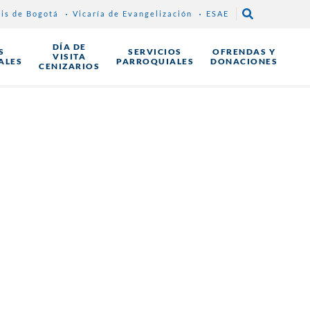
sis de Bogotá
Vicaría de Evangelización
ESAE
DÍA DE
S
SERVICIOS
OFRENDAS Y
VISITA
ALES
PARROQUIALES
DONACIONES
CENIZARIOS