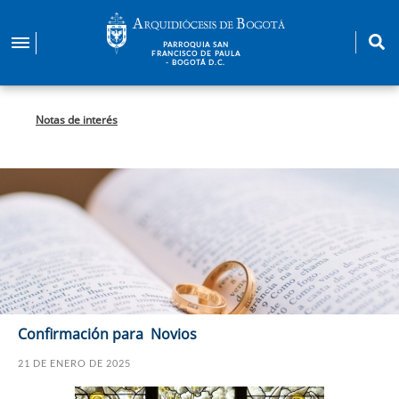
Pasar
al
PARROQUIA SAN
contenido
FRANCISCO DE PAULA
- BOGOTÁ D.C.
principal
Notas de interés
Confirmación para Novios
21 DE ENERO DE 2025